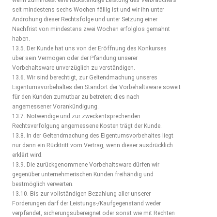
wenn zumindest eine rückständige Leistung des Verbrauchers
seit mindestens sechs Wochen fällig ist und wir ihn unter
Androhung dieser Rechtsfolge und unter Setzung einer
Nachfrist von mindestens zwei Wochen erfolglos gemahnt
haben.
13.5. Der Kunde hat uns von der Eröffnung des Konkurses
über sein Vermögen oder der Pfändung unserer
Vorbehaltsware unverzüglich zu verständigen.
13.6. Wir sind berechtigt, zur Geltendmachung unseres
Eigentumsvorbehaltes den Standort der Vorbehaltsware soweit
für den Kunden zumutbar zu betreten; dies nach
angemessener Vorankündigung.
13.7. Notwendige und zur zweckentsprechenden
Rechtsverfolgung angemessene Kosten trägt der Kunde.
13.8. In der Geltendmachung des Eigentumsvorbehaltes liegt
nur dann ein Rücktritt vom Vertrag, wenn dieser ausdrücklich
erklärt wird.
13.9. Die zurückgenommene Vorbehaltsware dürfen wir
gegenüber unternehmerischen Kunden freihändig und
bestmöglich verwerten.
13.10. Bis zur vollständigen Bezahlung aller unserer
Forderungen darf der Leistungs-/Kaufgegenstand weder
verpfändet, sicherungsübereignet oder sonst wie mit Rechten