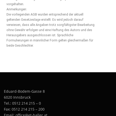
vorgehalten.
Anmerkungen:
Die vorliegenden AGB wurden entsprechend der aktuell
geltenden Gesetzeslage erstellt. Es wird jedoch darauf
verwiesen, dass alle Angaben trotz sorgfältigster Bearbeitung
ohne Gewähr erfolgen und eine Haftung des Autors und des
Herausgebers ausgeschlossen ist. Sprachliche
Formulierungen in männlicher Form gelten gleichermaßen für
beide Geschlechter.
Eduard-Bodem-Gasse 8
6020 Innsbruck
Tel.: 0512 214 215 – 0
Fax: 0512 214 215 – 200
Email: office@et-haller.at