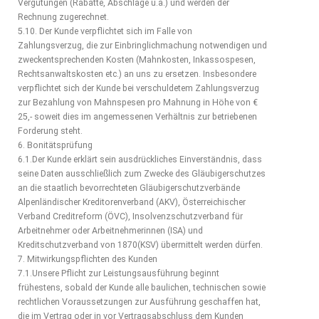
Vergütungen (Rabatte, Abschläge u.a.) und werden der
Rechnung zugerechnet.
5.10. Der Kunde verpflichtet sich im Falle von
Zahlungsverzug, die zur Einbringlichmachung notwendigen und
zweckentsprechenden Kosten (Mahnkosten, Inkassospesen,
Rechtsanwaltskosten etc.) an uns zu ersetzen. Insbesondere
verpflichtet sich der Kunde bei verschuldetem Zahlungsverzug
zur Bezahlung von Mahnspesen pro Mahnung in Höhe von €
25,- soweit dies im angemessenen Verhältnis zur betriebenen
Forderung steht.
6. Bonitätsprüfung
6.1.Der Kunde erklärt sein ausdrückliches Einverständnis, dass
seine Daten ausschließlich zum Zwecke des Gläubigerschutzes
an die staatlich bevorrechteten Gläubigerschutzverbände
Alpenländischer Kreditorenverband (AKV), Österreichischer
Verband Creditreform (ÖVC), Insolvenzschutzverband für
Arbeitnehmer oder Arbeitnehmerinnen (ISA) und
Kreditschutzverband von 1870(KSV) übermittelt werden dürfen.
7. Mitwirkungspflichten des Kunden
7.1.Unsere Pflicht zur Leistungsausführung beginnt
frühestens, sobald der Kunde alle baulichen, technischen sowie
rechtlichen Voraussetzungen zur Ausführung geschaffen hat,
die im Vertrag oder in vor Vertragsabschluss dem Kunden